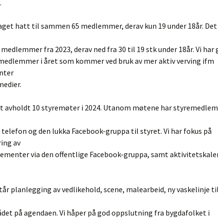
.
laget hatt til sammen 65 medlemmer, derav kun 19 under 18år. Det
5 medlemmer fra 2023, derav ned fra 30 til 19 stk under 18år. Vi har 
 medlemmer i året som kommer ved bruk av mer aktiv verving ifm
nter
medier.
t avholdt 10 styremøter i 2024. Utanom møtene har styremedl
 telefon og den lukka Facebook-gruppa til styret. Vi har fokus på
ing av
gementer via den offentlige Facebook-gruppa, samt aktivitetskal
år planlegging av vedlikehold, scene, malearbeid, ny vaskelinje ti
et på agendaen. Vi håper på god oppslutning fra bygdafolket i