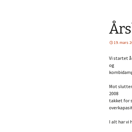
Års
19. mars 
Vi startet 
og
kombidampe
Mot slutte
2008
takket for 
overkapasit
I alt har vi