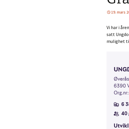
19. mars 
Vi har i år
satt Ungdom
mulighet t