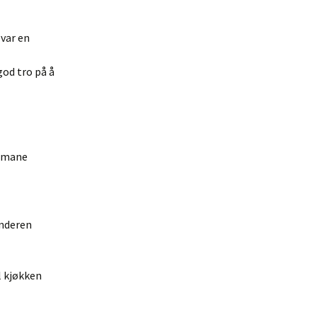
 var en
god tro på å
emmane
enderen
l kjøkken