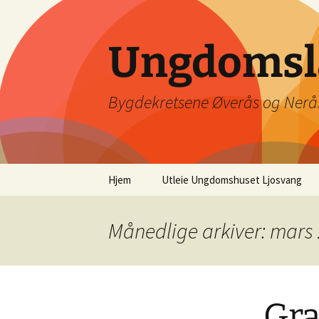
Hopp
til
innhold
Ungdomsla
Bygdekretsene Øverås og Nerå
Hjem
Utleie Ungdomshuset Ljosvang
Utleie og
aktivitetskalender for
Månedlige arkiver: mars
Ljosvang
Priser
Gra