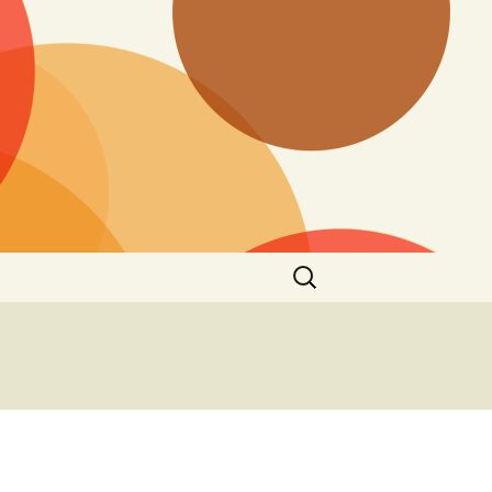
Søk
etter:
iserte Protokoller
Lydspor
bånd
Dokumenter