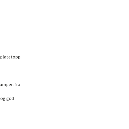
l platetopp
pumpen fra
g og god