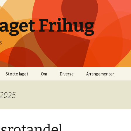
get Frihug
s
Støtte laget
Om
Diverse
Arrangementer
Medlemskap
Generell Info
Salg av DVDer
Digital
og Lyd
 2025
Grasrotandel
Kontakt Info
Styret U.L Frihug 2026
srotandel
Historie