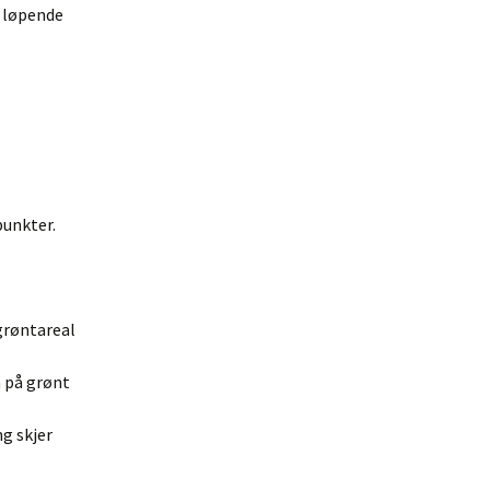
e løpende
punkter.
 grøntareal
å på grønt
ng skjer