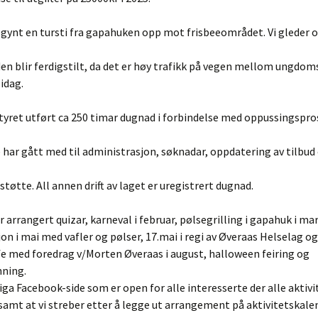
gynt en tursti fra gapahuken opp mot frisbeeområdet. Vi gleder oss
en blir ferdigstilt, da det er høy trafikk på vegen mellom ungdo
idag.
styret utført ca 250 timar dugnad i forbindelse med oppussingspro
 har gått med til administrasjon, søknadar, oppdatering av tilbud
støtte. All annen drift av laget er uregistrert dugnad.
or arrangert quizar, karneval i februar, pølsegrilling i gapahuk i mar
on i mai med vafler og pølser, 17.mai i regi av Øveraas Helselag o
e med foredrag v/Morten Øveraas i august, halloween feiring og
nning.
iga Facebook-side som er open for alle interesserte der alle aktivit
amt at vi streber etter å legge ut arrangement på aktivitetskalen