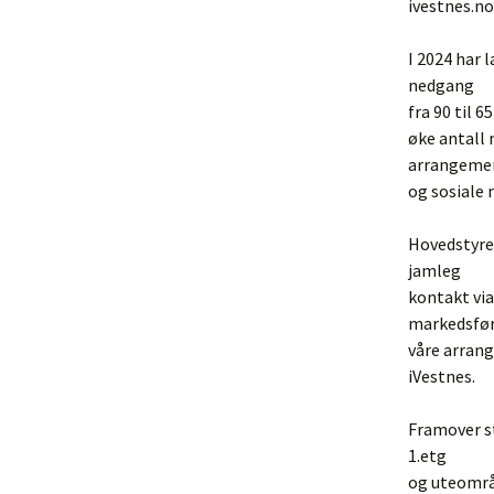
ivestnes.no
I 2024 har 
nedgang
fra 90 til 6
øke antall
arrangeme
og sosiale 
Hovedstyre
jamleg
kontakt via
markedsfør
våre arran
iVestnes.
Framover st
1.etg
og uteområd