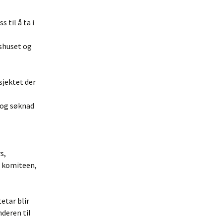
 til å ta i
mshuset og
sjektet der
 og søknad
s,
g komiteen,
etar blir
deren til