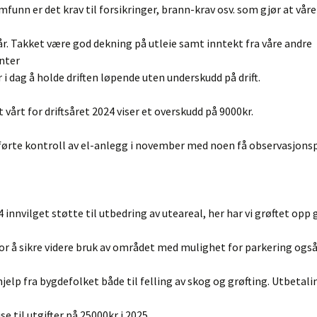
mfunn er det krav til forsikringer, brann-krav osv. som gjør at vår
år. Takket være god dekning på utleie samt inntekt fra våre andre
nter
r i dag å holde driften løpende uten underskudd på drift.
vårt for driftsåret 2024 viser et overskudd på 9000kr.
tførte kontroll av el-anlegg i november med noen få observasjons
24 innvilget støtte til utbedring av uteareal, her har vi grøftet opp
or å sikre videre bruk av området med mulighet for parkering ogs
 hjelp fra bygdefolket både til felling av skog og grøfting. Utbetali
ise til utgifter på 25000kr i 2025.