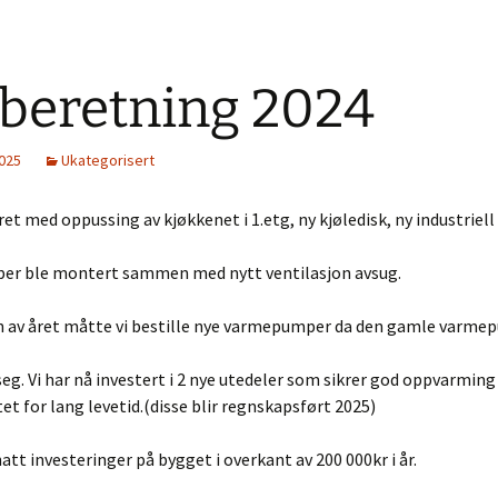
beretning 2024
2025
Ukategorisert
året med oppussing av kjøkkenet i 1.etg, ny kjøledisk, ny industriel
r ble montert sammen med nytt ventilasjon avsug.
n av året måtte vi bestille nye varmepumper da den gamle varme
seg. Vi har nå investert i 2 nye utedeler som sikrer god oppvarmin
et for lang levetid.(disse blir regnskapsført 2025)
 hatt investeringer på bygget i overkant av 200 000kr i år.