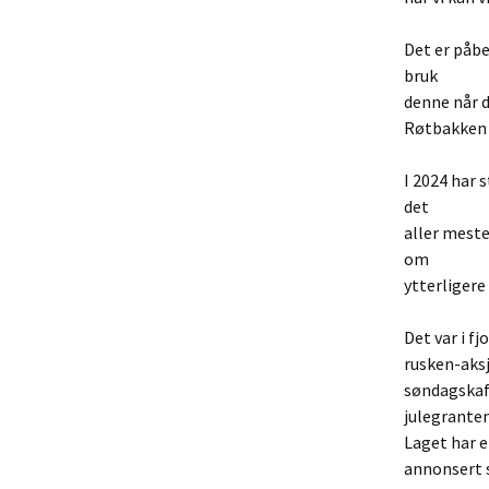
Det er påbe
bruk
denne når d
Røtbakken 
I 2024 har 
det
aller meste
om
ytterligere 
Det var i fj
rusken-aksj
søndagskaf
julegrante
Laget har e
annonsert s