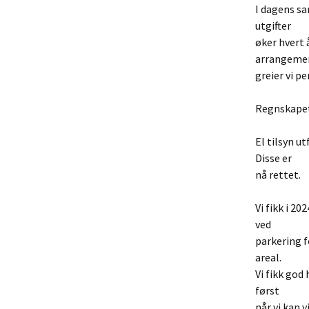
I dagens sa
utgifter
øker hvert 
arrangeme
greier vi pe
Regnskapet 
El tilsyn u
Disse er
nå rettet.
Vi fikk i 20
ved
parkering f
areal.
Vi fikk god
først
når vi kan v