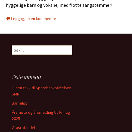
hyggelige barn og voksne, med flotte sangstemmer!
Legg igjen en kommentar
Søk
etter:
Siste innlegg
Tusen takk til Sparebankstiftelsen
SMN!
Barneløp
Årsmøte og årsmelding UL Frihug
2025
Grasrotandel