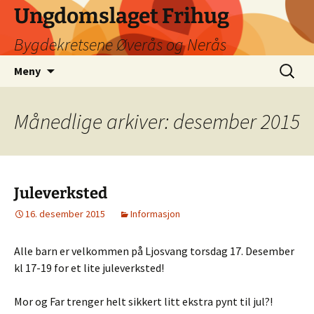
Hopp
Ungdomslaget Frihug
til
Bygdekretsene Øverås og Nerås
innhold
Søk
Meny
etter:
Månedlige arkiver: desember 2015
Juleverksted
16. desember 2015
Informasjon
Alle barn er velkommen på Ljosvang torsdag 17. Desember
kl 17-19 for et lite juleverksted!
Mor og Far trenger helt sikkert litt ekstra pynt til jul?!